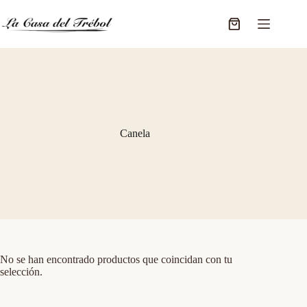
Saltar
al
Carro
contenido
de
compra
Canela
No se han encontrado productos que coincidan con tu
selección.