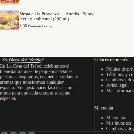
e
a
o
p
n
s
r
g
Siesta en la Provenza — Auralis · Spray
:
e
o
textil y ambiental (200 ml)
d
c
d
e
i
8,95
€
12,95
€
IVA inc.
e
E
E
s
o
p
l
l
d
s
r
p
p
e
:
e
r
r
7
d
c
e
e
,
e
i
c
c
9
s
o
i
i
5
d
Enlaces de interés
s
o
o
e
:
En La Casa del Trébol celebramos el
o
a
€
6
Política de pri
d
r
c
bienestar a través de pequeños detalles:
h
,
Términos y co
e
i
t
perfumes inspirados, cosmética cuidada y
a
9
s
Cambios y dev
g
u
s
aromas que transforman cualquier
5
d
Aviso legal
i
a
t
espacio. Nos gusta hacer las cosas con
e
n
l
Mas informació
a
€
mimo para que cada compra se sienta
7
a
e
1
h
especial.
,
l
s
5
a
9
e
:
,
s
Mi cuenta
5
r
8
9
t
a
,
5
a
Mi cuenta
€
:
9
1
h
Mis favoritos
1
5
€
4
a
Cambios y dev
2
,
s
,
€