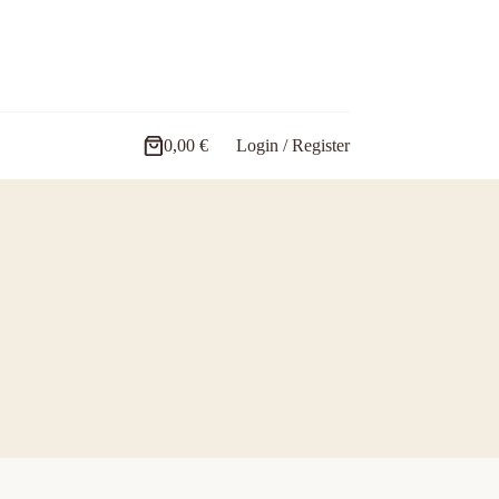
0,00
€
Login / Register
Carro
de
compra