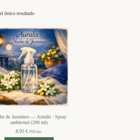
l único resultado
e de Jazmines — Auralis · Spray
ambiental (200 ml)
8,95
€
IVA inc.