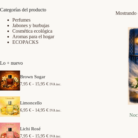
Categorías del producto
Mostrando e
Perfumes
Jabones y burbujas
Cosmética ecológica
Aromas para el hogar
ECOPACKS
Lo + nuevo
Brown Sugar
R
7,95
€
-
15,95
€
IVA inc.
a
n
g
Limoncello
o
d
R
6,95
€
-
14,95
€
IVA inc.
e
Noch
a
p
n
r
g
e
Lichi Rosé
o
c
d
R
7,95
€
-
15,95
€
IVA inc.
i