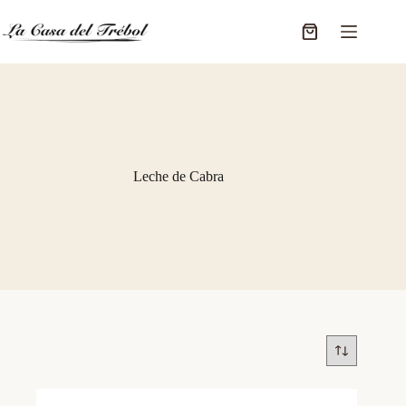
Saltar
al
Carro
contenido
de
compra
Leche de Cabra