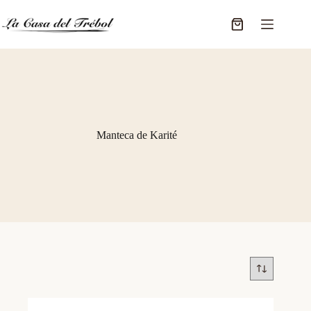
Saltar
al
Carro
contenido
de
compra
Manteca de Karité