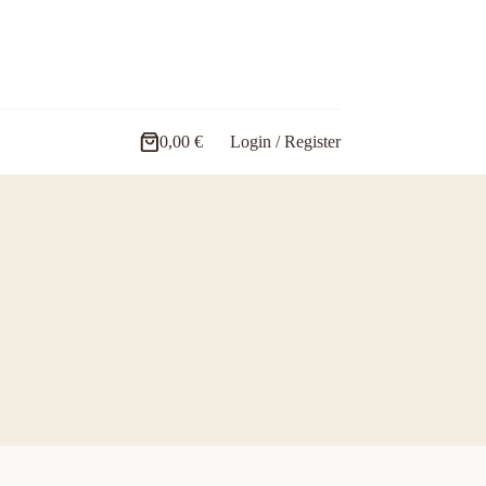
0,00
€
Login / Register
Carro
de
compra