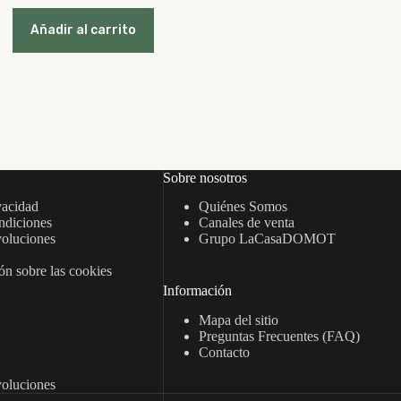
precio
precio
original
actual
Añadir al carrito
era:
es:
5,00 €.
4,50 €.
Sobre nosotros
vacidad
Quiénes Somos
ndiciones
Canales de venta
oluciones
Grupo LaCasaDOMOT
n sobre las cookies
Información
Mapa del sitio
Preguntas Frecuentes (FAQ)
Contacto
oluciones