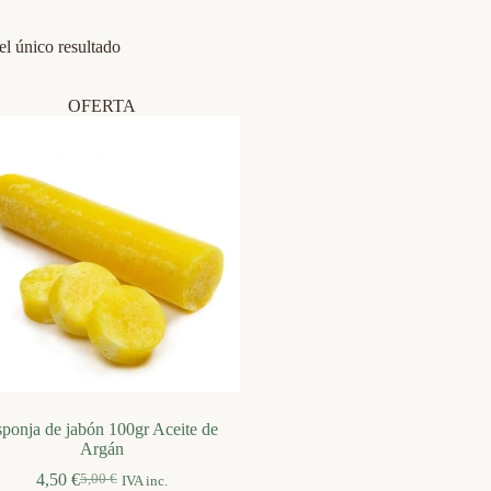
l único resultado
OFERTA
ponja de jabón 100gr Aceite de
Argán
4,50
€
5,00
€
IVA inc.
El
El