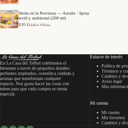
e
a
o
p
n
s
r
g
Siesta en la Provenza — Auralis · Spray
:
e
o
textil y ambiental (200 ml)
d
c
d
e
i
8,95
€
12,95
€
IVA inc.
e
E
E
s
o
p
l
l
d
s
r
p
p
e
:
e
r
r
7
d
c
e
e
,
e
i
c
c
9
s
o
i
i
5
d
Enlaces de interés
s
o
o
e
:
En La Casa del Trébol celebramos el
o
a
€
6
Política de pri
d
r
c
bienestar a través de pequeños detalles:
h
,
Términos y co
e
i
t
perfumes inspirados, cosmética cuidada y
a
9
s
Cambios y dev
g
u
s
aromas que transforman cualquier
5
d
Aviso legal
i
a
t
espacio. Nos gusta hacer las cosas con
e
n
l
Mas informació
a
€
mimo para que cada compra se sienta
7
a
e
1
h
especial.
,
l
s
5
a
9
e
:
,
s
Mi cuenta
5
r
8
9
t
a
,
5
a
Mi cuenta
€
:
9
1
h
Mis favoritos
1
5
€
4
a
Cambios y dev
2
,
s
,
€