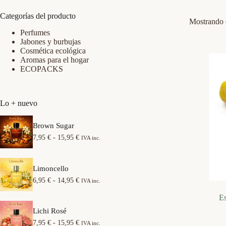
Categorías del producto
Mostrando e
Perfumes
Jabones y burbujas
Cosmética ecológica
Aromas para el hogar
ECOPACKS
Lo + nuevo
Brown Sugar
R
7,95
€
-
15,95
€
IVA inc.
a
n
g
Limoncello
o
d
R
6,95
€
-
14,95
€
IVA inc.
e
a
p
n
Es
r
g
e
Lichi Rosé
o
c
d
R
7,95
€
-
15,95
€
IVA inc.
i