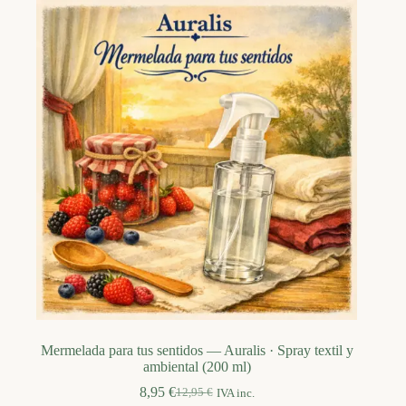
Mermelada para tus sentidos — Auralis · Spray textil y
ambiental (200 ml)
8,95
€
12,95
€
IVA inc.
El
El