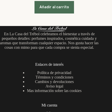
precio
precio
original
actual
Añadir al carrito
era:
es:
12,95 €.
8,95 €.
En La Casa del Trébol celebramos el bienestar a través de
pequeños detalles: perfumes inspirados, cosmética cuidada y
aromas que transforman cualquier espacio. Nos gusta hacer las
cosas con mimo para que cada compra se sienta especial.
Enlaces de interés
Política de privacidad
Términos y condiciones
Cambios y devoluciones
Aviso legal
Mas información sobre las cookies
Mi cuenta