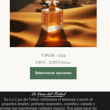
YJPUM – Giza
Rango
5,95
€
-
12,95
€
IVA inc.
de
Este
precios:
Seleccionar opciones
producto
desde
tiene
5,95 €
múltiples
hasta
variantes.
12,95 €
Las
opciones
En La Casa del Trébol celebramos el bienestar a través de
se
pequeños detalles: perfumes inspirados, cosmética cuidada y
pueden
aromas que transforman cualquier espacio. Nos gusta hacer las
elegir