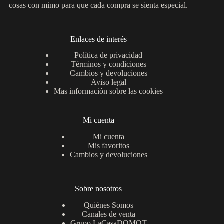
cosas con mimo para que cada compra se sienta especial.
en
la
página
de
Enlaces de interés
producto
Política de privacidad
Términos y condiciones
Cambios y devoluciones
Aviso legal
Mas información sobre las cookies
Mi cuenta
Mi cuenta
Mis favoritos
Cambios y devoluciones
Sobre nosotros
Quiénes Somos
Canales de venta
Grupo LaCasaDOMOT