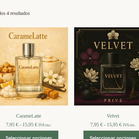
Ordenado
os 4 resultados
por
los
últimos
CarameLatte
Velvet
Rango
Rango
7,95
€
-
15,95
€
7,95
€
-
15,95
€
IVA inc.
IVA inc.
de
de
Este
Este
precios:
precios:
Seleccionar opciones
Seleccionar opciones
producto
producto