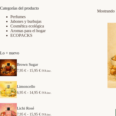
Categorías del producto
Mostrando l
Perfumes
Jabones y burbujas
Cosmética ecológica
Aromas para el hogar
ECOPACKS
Lo + nuevo
Brown Sugar
R
7,95
€
-
15,95
€
IVA inc.
a
n
g
Limoncello
o
d
R
6,95
€
-
14,95
€
IVA inc.
e
a
p
n
r
g
e
Lichi Rosé
o
c
d
R
7,95
€
-
15,95
€
IVA inc.
i