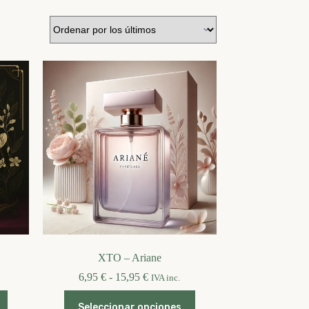
XTO – Ariane
Rango
6,95
€
-
15,95
€
IVA inc.
de
Este
precios:
Seleccionar opciones
producto