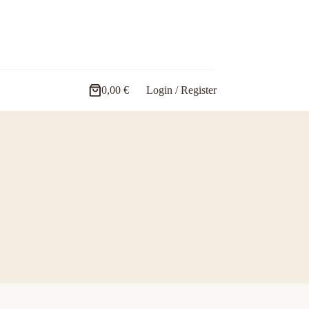
0,00
€
Login / Register
Carro
de
compra