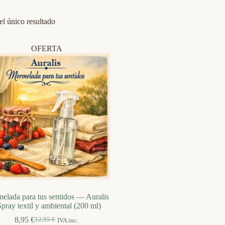
l único resultado
OFERTA
elada para tus sentidos — Auralis
Spray textil y ambiental (200 ml)
8,95
€
12,95
€
IVA inc.
El
El