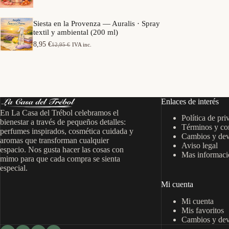
e
a
o
p
n
s
r
g
Siesta en la Provenza — Auralis · Spray
:
e
o
textil y ambiental (200 ml)
d
c
d
e
i
8,95
€
12,95
€
IVA inc.
e
E
E
s
o
p
l
l
d
s
r
p
p
e
:
e
r
r
7
d
c
e
e
,
e
i
c
c
9
s
o
i
i
5
d
Enlaces de interés
s
o
o
e
:
En La Casa del Trébol celebramos el
o
a
€
6
Política de pri
d
r
c
bienestar a través de pequeños detalles:
h
,
Términos y co
e
i
t
perfumes inspirados, cosmética cuidada y
a
9
s
Cambios y dev
g
u
s
aromas que transforman cualquier
5
d
Aviso legal
i
a
t
espacio. Nos gusta hacer las cosas con
e
n
l
Mas informació
a
€
mimo para que cada compra se sienta
7
a
e
1
h
especial.
,
l
s
5
a
9
e
:
,
s
Mi cuenta
5
r
8
9
t
a
,
5
a
Mi cuenta
€
:
9
1
h
Mis favoritos
1
5
€
4
a
Cambios y dev
2
,
s
,
€