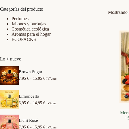
Categorías del producto
Mostrando e
Perfumes
Jabones y burbujas
Cosmética ecológica
Aromas para el hogar
ECOPACKS
Lo + nuevo
Brown Sugar
R
7,95
€
-
15,95
€
IVA inc.
a
n
g
Limoncello
o
d
R
6,95
€
-
14,95
€
IVA inc.
e
a
p
n
Merm
r
g
· 
e
Lichi Rosé
o
c
d
R
7,95
€
-
15,95
€
IVA inc.
i