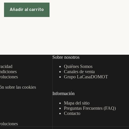
precio
precio
original
actual
Añadir al carrito
era:
es:
12,95 €.
8,95 €.
Sobre nosotros
vacidad
Quiénes Somos
ndiciones
Canales de venta
oluciones
Grupo LaCasaDOMOT
n sobre las cookies
Información
Mapa del sitio
Preguntas Frecuentes (FAQ)
Contacto
oluciones