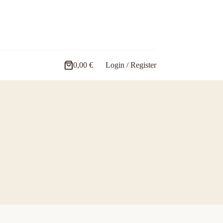
0,00
€
Login / Register
Carro
de
compra