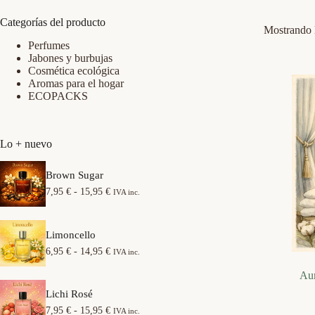
Categorías del producto
Mostrando l
Perfumes
Jabones y burbujas
Cosmética ecológica
Aromas para el hogar
ECOPACKS
Lo + nuevo
Brown Sugar
R
7,95
€
-
15,95
€
IVA inc.
a
n
g
Limoncello
o
d
R
6,95
€
-
14,95
€
IVA inc.
e
a
p
n
Aur
r
g
e
Lichi Rosé
o
c
d
R
7,95
€
-
15,95
€
IVA inc.
i