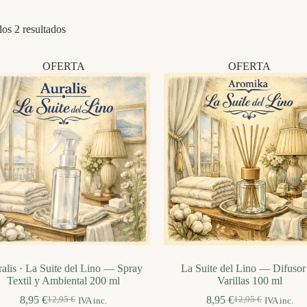
Ordenado
os 2 resultados
por
los
últimos
OFERTA
OFERTA
alis · La Suite del Lino — Spray
La Suite del Lino — Difusor
Textil y Ambiental 200 ml
Varillas 100 ml
8,95
€
8,95
€
12,95
€
12,95
€
IVA inc.
IVA inc.
El
El
El
El