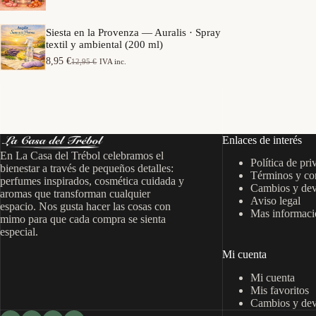
e
a
o
p
n
s
r
g
Siesta en la Provenza — Auralis · Spray
:
e
o
textil y ambiental (200 ml)
d
c
d
e
i
8,95
€
12,95
€
IVA inc.
e
E
E
s
o
p
l
l
d
s
r
p
p
e
:
e
r
r
7
d
c
e
e
,
e
i
c
c
9
s
o
i
i
5
d
Enlaces de interés
s
o
o
e
:
En La Casa del Trébol celebramos el
o
a
€
6
Política de pri
d
r
c
bienestar a través de pequeños detalles:
h
,
Términos y co
e
i
t
perfumes inspirados, cosmética cuidada y
a
9
s
Cambios y dev
g
u
s
aromas que transforman cualquier
5
d
Aviso legal
i
a
t
espacio. Nos gusta hacer las cosas con
e
n
l
Mas informació
a
€
mimo para que cada compra se sienta
7
a
e
1
h
especial.
,
l
s
5
a
9
e
:
,
s
Mi cuenta
5
r
8
9
t
a
,
5
a
Mi cuenta
€
:
9
1
h
Mis favoritos
1
5
€
4
a
Cambios y dev
2
,
s
,
€