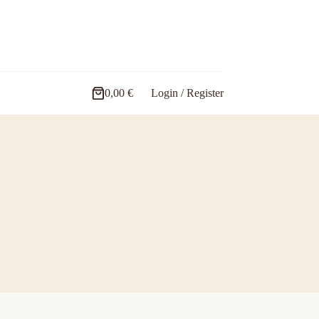
0,00
€
Login / Register
Carro
de
compra