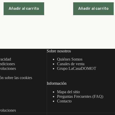
precio
precio
precio
precio
original
actual
original
actual
Añadir al carrito
Añadir al carrito
era:
es:
era:
es:
12,95 €.
8,95 €.
12,95 €.
8,95 €.
Sobre nosotros
vacidad
Quiénes Somos
ndiciones
Canales de venta
oluciones
Grupo LaCasaDOMOT
n sobre las cookies
Información
Mapa del sitio
Preguntas Frecuentes (FAQ)
Contacto
oluciones