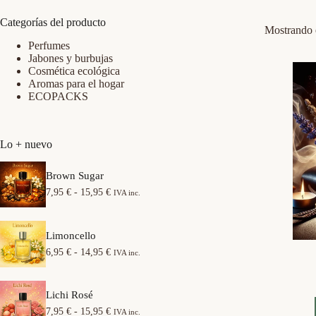
Categorías del producto
Mostrando e
Perfumes
Jabones y burbujas
Cosmética ecológica
Aromas para el hogar
ECOPACKS
Lo + nuevo
Brown Sugar
R
7,95
€
-
15,95
€
IVA inc.
a
n
g
Limoncello
o
d
R
6,95
€
-
14,95
€
IVA inc.
e
a
p
n
r
g
e
Lichi Rosé
o
c
d
R
7,95
€
-
15,95
€
IVA inc.
i