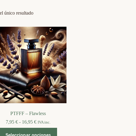
l único resultado
PTFFF – Flawless
Rango
7,95
€
-
16,95
€
IVA inc.
de
Este
precios:
Seleccionar opciones
producto