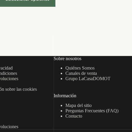
desde
tiene
7,95 €
múltiples
hasta
variantes.
16,95 €
Las
opciones
se
pueden
elegir
en
la
página
Sobre nosotros
de
vacidad
Quiénes Somos
producto
ndiciones
Canales de venta
oluciones
Grupo LaCasaDOMOT
n sobre las cookies
Información
Mapa del sitio
Preguntas Frecuentes (FAQ)
Contacto
oluciones