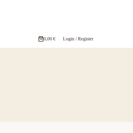
0,00
€
Login / Register
Carro
de
compra