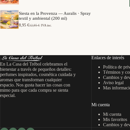
e
a
o
p
n
s
r
g
Siesta en la Provenza — Auralis · Spray
:
e
o
textil y ambiental (200 ml)
d
c
d
e
i
8,95
€
12,95
€
IVA inc.
e
E
E
s
o
p
l
l
d
s
r
p
p
e
:
e
r
r
7
d
c
e
e
,
e
i
c
c
9
s
o
i
i
5
d
Enlaces de interés
s
o
o
e
:
En La Casa del Trébol celebramos el
o
a
€
6
Política de pri
d
r
c
bienestar a través de pequeños detalles:
h
,
Términos y co
e
i
t
perfumes inspirados, cosmética cuidada y
a
9
s
Cambios y dev
g
u
s
aromas que transforman cualquier
5
d
Aviso legal
i
a
t
espacio. Nos gusta hacer las cosas con
e
n
l
Mas informació
a
€
mimo para que cada compra se sienta
7
a
e
1
h
especial.
,
l
s
5
a
9
e
:
,
s
Mi cuenta
5
r
8
9
t
a
,
5
a
Mi cuenta
€
:
9
1
h
Mis favoritos
1
5
€
4
a
Cambios y dev
2
,
s
,
€