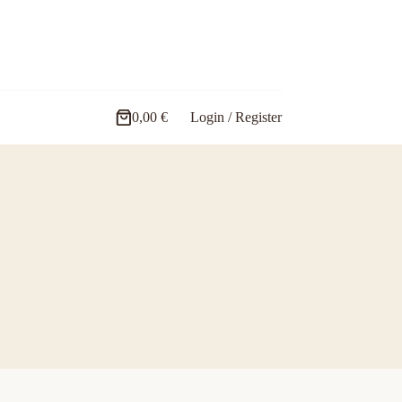
0,00
€
Login / Register
Carro
de
compra