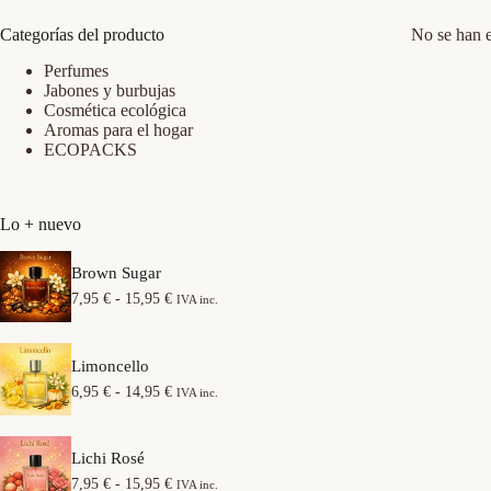
Categorías del producto
No se han e
Perfumes
Jabones y burbujas
Cosmética ecológica
Aromas para el hogar
ECOPACKS
Lo + nuevo
Brown Sugar
R
7,95
€
-
15,95
€
IVA inc.
a
n
g
Limoncello
o
d
R
6,95
€
-
14,95
€
IVA inc.
e
a
p
n
r
g
e
Lichi Rosé
o
c
d
R
7,95
€
-
15,95
€
IVA inc.
i