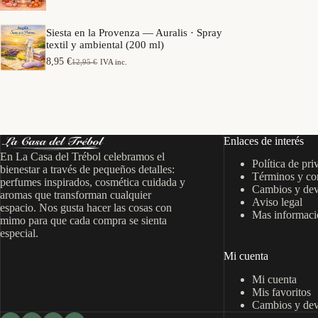
e
a
o
p
n
s
r
g
Siesta en la Provenza — Auralis · Spray
:
e
o
textil y ambiental (200 ml)
d
c
d
e
i
8,95
€
12,95
€
IVA inc.
e
E
E
s
o
p
l
l
d
s
r
p
p
e
:
e
r
r
7
d
c
e
e
,
e
i
c
c
9
s
o
i
i
5
d
Enlaces de interés
s
o
o
e
:
En La Casa del Trébol celebramos el
o
a
€
6
Política de pri
d
r
c
bienestar a través de pequeños detalles:
h
,
Términos y co
e
i
t
perfumes inspirados, cosmética cuidada y
a
9
s
Cambios y dev
g
u
s
aromas que transforman cualquier
5
d
Aviso legal
i
a
t
espacio. Nos gusta hacer las cosas con
e
n
l
Mas informació
a
€
mimo para que cada compra se sienta
7
a
e
1
h
especial.
,
l
s
5
a
9
e
:
,
s
Mi cuenta
5
r
8
9
t
a
,
5
a
Mi cuenta
€
:
9
1
h
Mis favoritos
1
5
€
4
a
Cambios y dev
2
,
s
,
€