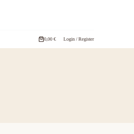
0,00
€
Login / Register
Carro
de
compra