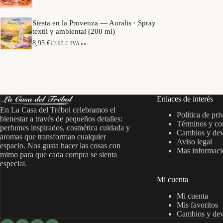
e
a
o
p
n
s
r
g
Siesta en la Provenza — Auralis · Spray
:
e
o
textil y ambiental (200 ml)
d
c
d
e
i
8,95
€
12,95
€
IVA inc.
e
E
E
s
o
p
l
l
d
s
r
p
p
e
:
e
r
r
7
d
c
e
e
,
e
i
c
c
9
s
o
i
i
5
d
Enlaces de interés
s
o
o
e
:
En La Casa del Trébol celebramos el
o
a
€
6
Política de pri
d
r
c
bienestar a través de pequeños detalles:
h
,
Términos y co
e
i
t
perfumes inspirados, cosmética cuidada y
a
9
s
Cambios y dev
g
u
s
aromas que transforman cualquier
5
d
Aviso legal
i
a
t
espacio. Nos gusta hacer las cosas con
e
n
l
Mas informació
a
€
mimo para que cada compra se sienta
7
a
e
1
h
especial.
,
l
s
5
a
9
e
:
,
s
Mi cuenta
5
r
8
9
t
a
,
5
a
Mi cuenta
€
:
9
1
h
Mis favoritos
1
5
€
4
a
Cambios y dev
2
,
s
,
€