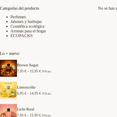
Categorías del producto
No se han e
Perfumes
Jabones y burbujas
Cosmética ecológica
Aromas para el hogar
ECOPACKS
Lo + nuevo
Brown Sugar
R
7,95
€
-
15,95
€
IVA inc.
a
n
g
Limoncello
o
d
R
6,95
€
-
14,95
€
IVA inc.
e
a
p
n
r
g
e
Lichi Rosé
o
c
d
R
7,95
€
-
15,95
€
IVA inc.
i