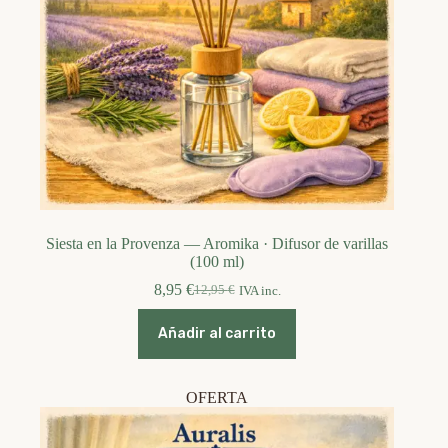
Siesta en la Provenza — Aromika · Difusor de varillas
(100 ml)
8,95
€
12,95
€
IVA inc.
El
El
precio
precio
original
actual
Añadir al carrito
era:
es:
12,95 €.
8,95 €.
OFERTA