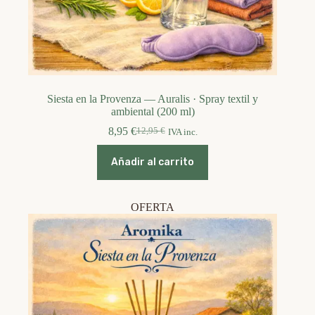
Siesta en la Provenza — Auralis · Spray textil y
ambiental (200 ml)
8,95
€
12,95
€
IVA inc.
El
El
precio
precio
original
actual
Añadir al carrito
era:
es:
12,95 €.
8,95 €.
OFERTA