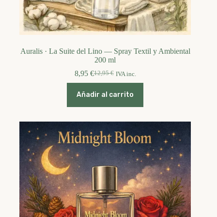
Auralis · La Suite del Lino — Spray Textil y Ambiental
200 ml
8,95
€
12,95
€
IVA inc.
El
El
precio
precio
original
actual
Añadir al carrito
era:
es:
12,95 €.
8,95 €.