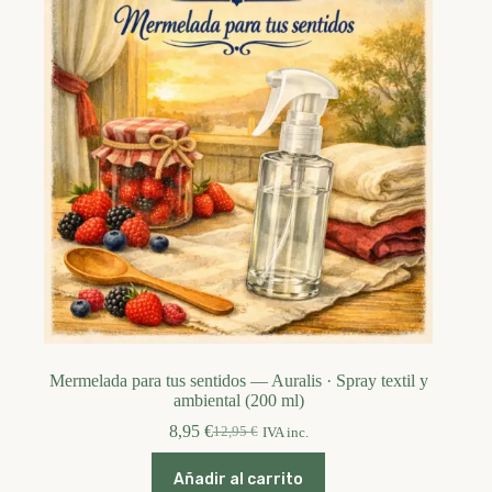
Mermelada para tus sentidos — Auralis · Spray textil y
ambiental (200 ml)
8,95
€
12,95
€
IVA inc.
El
El
precio
precio
original
actual
Añadir al carrito