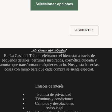
precios:
Seleccionar opciones
producto
desde
tiene
6,95 €
múltiples
hasta
variantes.
14,95 €
Las
opciones
SIGUIENTE
se
pueden
elegir
en
la
página
En La Casa del Trébol celebramos el bienestar a través de
de
pequeños detalles: perfumes inspirados, cosmética cuidada y
producto
aromas que transforman cualquier espacio. Nos gusta hacer las
cosas con mimo para que cada compra se sienta especial.
Enlaces de interés
Política de privacidad
Términos y condiciones
Cambios y devoluciones
Aviso legal