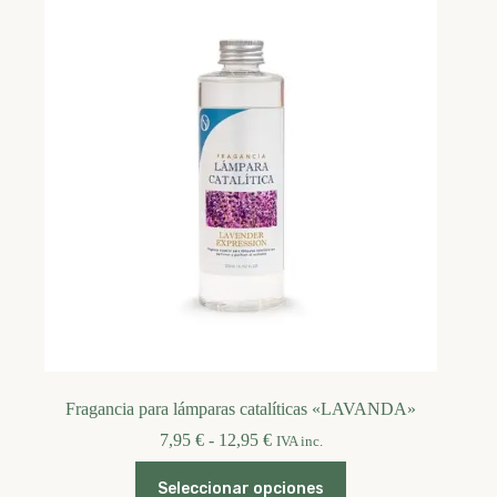
Fragancia para lámparas catalíticas «LAVANDA»
Rango
7,95
€
-
12,95
€
IVA inc.
de
Este
precios:
Seleccionar opciones
producto