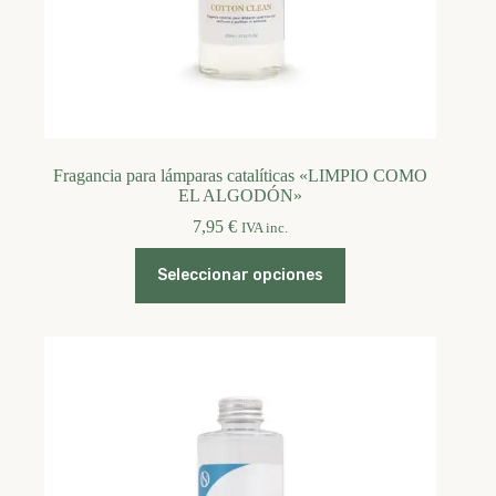
Fragancia para lámparas catalíticas «LIMPIO COMO
EL ALGODÓN»
7,95
€
IVA inc.
Este
Seleccionar opciones
producto
tiene
múltiples
variantes.
Las
opciones
se
pueden
elegir
en
la
página