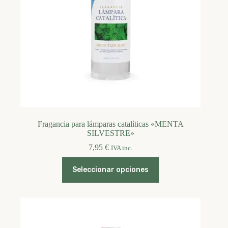
de
producto
Fragancia para lámparas catalíticas «MENTA
SILVESTRE»
7,95
€
IVA inc.
Este
Seleccionar opciones
producto
tiene
múltiples
variantes.
Las
opciones
se