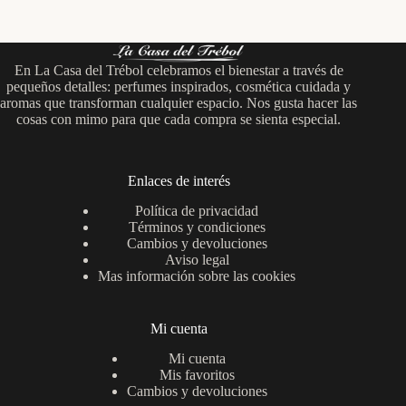
múltiples
variantes.
Las
opciones
En La Casa del Trébol celebramos el bienestar a través de
se
pequeños detalles: perfumes inspirados, cosmética cuidada y
pueden
aromas que transforman cualquier espacio. Nos gusta hacer las
elegir
cosas con mimo para que cada compra se sienta especial.
en
la
página
de
Enlaces de interés
producto
Política de privacidad
Términos y condiciones
Cambios y devoluciones
Aviso legal
Mas información sobre las cookies
Mi cuenta
Mi cuenta
Mis favoritos
Cambios y devoluciones