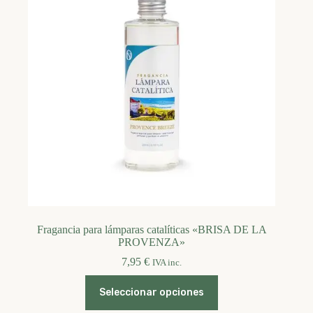
pueden
elegir
en
la
página
de
producto
Fragancia para lámparas catalíticas «BRISA DE LA
PROVENZA»
7,95
€
IVA inc.
Este
Seleccionar opciones
producto
tiene