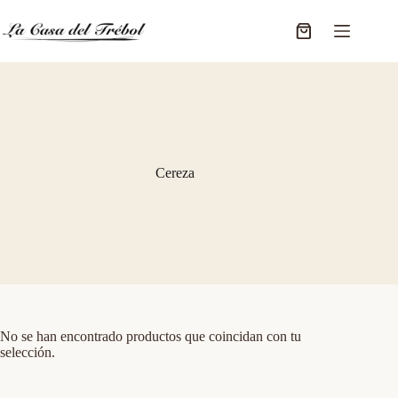
Saltar
al
Carro
contenido
de
compra
Cereza
No se han encontrado productos que coincidan con tu
selección.