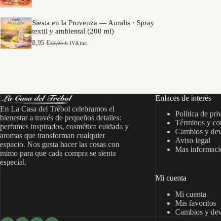
e
a
o
p
n
s
r
g
Siesta en la Provenza — Auralis · Spray
:
e
o
textil y ambiental (200 ml)
d
c
d
e
i
8,95
€
12,95
€
IVA inc.
e
E
E
s
o
p
l
l
d
s
r
p
p
e
:
e
r
r
7
d
c
e
e
,
e
i
c
c
9
s
o
i
i
5
d
Enlaces de interés
s
o
o
e
:
En La Casa del Trébol celebramos el
o
a
€
6
Política de pri
d
r
c
bienestar a través de pequeños detalles:
h
,
Términos y co
e
i
t
perfumes inspirados, cosmética cuidada y
a
9
s
Cambios y dev
g
u
s
aromas que transforman cualquier
5
d
Aviso legal
i
a
t
espacio. Nos gusta hacer las cosas con
e
n
l
Mas informació
a
€
mimo para que cada compra se sienta
7
a
e
1
h
especial.
,
l
s
5
a
9
e
:
,
s
Mi cuenta
5
r
8
9
t
a
,
5
a
Mi cuenta
€
:
9
1
h
Mis favoritos
1
5
€
4
a
Cambios y dev
2
,
s
,
€