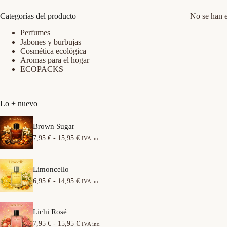
Categorías del producto
No se han e
Perfumes
Jabones y burbujas
Cosmética ecológica
Aromas para el hogar
ECOPACKS
Lo + nuevo
Brown Sugar
R
7,95
€
-
15,95
€
IVA inc.
a
n
g
Limoncello
o
d
R
6,95
€
-
14,95
€
IVA inc.
e
a
p
n
r
g
e
Lichi Rosé
o
c
d
R
7,95
€
-
15,95
€
IVA inc.
i