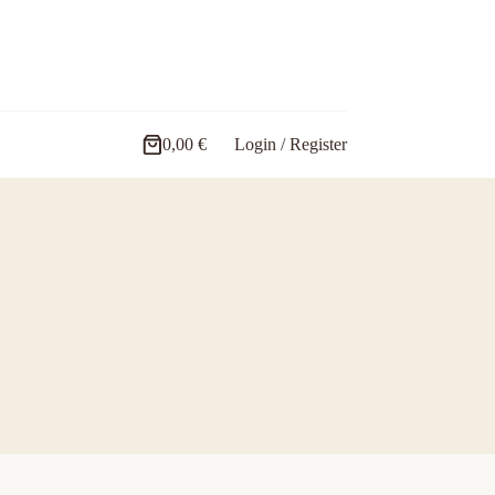
0,00
€
Login / Register
Carro
de
compra