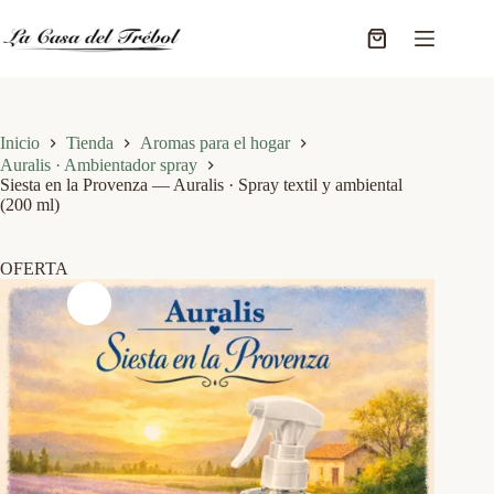
Saltar
al
Carro
contenido
de
compra
Inicio
Tienda
Aromas para el hogar
Auralis · Ambientador spray
Siesta en la Provenza — Auralis · Spray textil y ambiental
(200 ml)
OFERTA