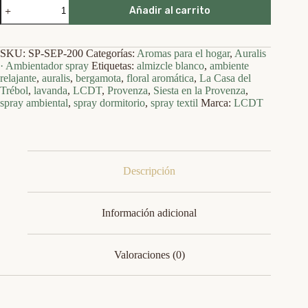
Siesta
Añadir al carrito
en
la
Provenza
—
SKU:
SP-SEP-200
Categorías:
Aromas para el hogar
,
Auralis
Auralis
· Ambientador spray
Etiquetas:
almizcle blanco
,
ambiente
·
relajante
,
auralis
,
bergamota
,
floral aromática
,
La Casa del
Spray
Trébol
,
lavanda
,
LCDT
,
Provenza
,
Siesta en la Provenza
,
textil
spray ambiental
,
spray dormitorio
,
spray textil
Marca:
LCDT
y
ambiental
(200
ml)
cantidad
Descripción
Información adicional
Valoraciones (0)