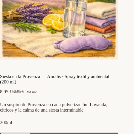
Siesta en la Provenza — Auralis · Spray textil y ambiental
(200 ml)
8,95
€
12,95
€
IVA inc.
El
El
precio
precio
Un suspiro de Provenza en cada pulverización. Lavanda,
original
actual
cítrícos y la calma de una siesta interminable.
era:
es:
12,95 €.
8,95 €.
200ml