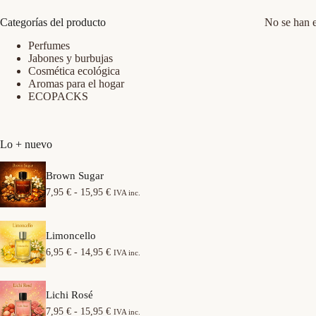
Categorías del producto
No se han e
Perfumes
Jabones y burbujas
Cosmética ecológica
Aromas para el hogar
ECOPACKS
Lo + nuevo
Brown Sugar
R
7,95
€
-
15,95
€
IVA inc.
a
n
g
Limoncello
o
d
R
6,95
€
-
14,95
€
IVA inc.
e
a
p
n
r
g
e
Lichi Rosé
o
c
d
R
7,95
€
-
15,95
€
IVA inc.
i