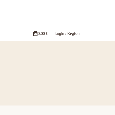
0,00
€
Login / Register
Carro
de
compra