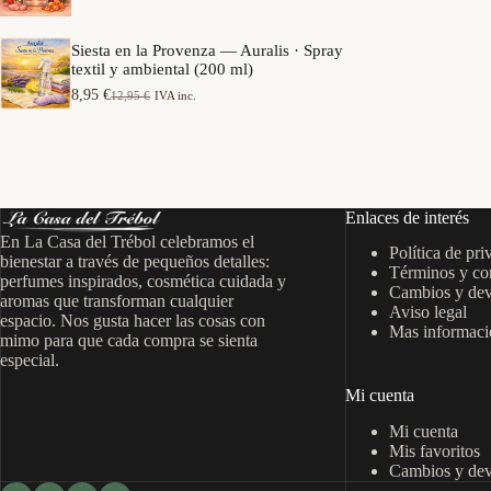
e
a
o
p
n
s
r
g
Siesta en la Provenza — Auralis · Spray
:
e
o
textil y ambiental (200 ml)
d
c
d
e
i
8,95
€
12,95
€
IVA inc.
e
E
E
s
o
p
l
l
d
s
r
p
p
e
:
e
r
r
7
d
c
e
e
,
e
i
c
c
9
s
o
i
i
5
d
Enlaces de interés
s
o
o
e
:
En La Casa del Trébol celebramos el
o
a
€
6
Política de pri
d
r
c
bienestar a través de pequeños detalles:
h
,
Términos y co
e
i
t
perfumes inspirados, cosmética cuidada y
a
9
s
Cambios y dev
g
u
s
aromas que transforman cualquier
5
d
Aviso legal
i
a
t
espacio. Nos gusta hacer las cosas con
e
n
l
Mas informació
a
€
mimo para que cada compra se sienta
7
a
e
1
h
especial.
,
l
s
5
a
9
e
:
,
s
Mi cuenta
5
r
8
9
t
a
,
5
a
Mi cuenta
€
:
9
1
h
Mis favoritos
1
5
€
4
a
Cambios y dev
2
,
s
,
€