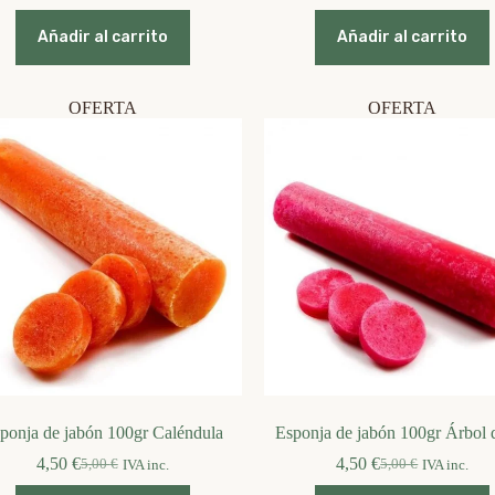
original
actual
precio
precio
era:
es:
original
actual
Añadir al carrito
Añadir al carrito
5,00 €.
4,50 €.
era:
es:
5,00 €.
4,50 €.
OFERTA
OFERTA
ponja de jabón 100gr Caléndula
Esponja de jabón 100gr Árbol 
4,50
€
4,50
€
5,00
€
5,00
€
IVA inc.
IVA inc.
El
El
El
El
precio
precio
precio
precio