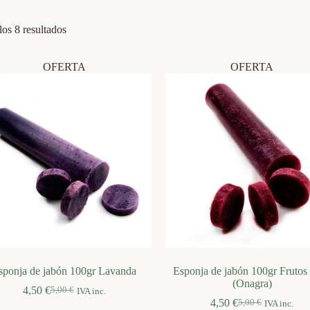
Ordenado
os 8 resultados
por
los
últimos
OFERTA
OFERTA
sponja de jabón 100gr Lavanda
Esponja de jabón 100gr Frutos 
(Onagra)
4,50
€
5,00
€
IVA inc.
El
El
4,50
€
5,00
€
IVA inc.
precio
precio
El
El