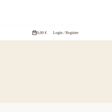
0,00
€
Login / Register
Carro
de
compra