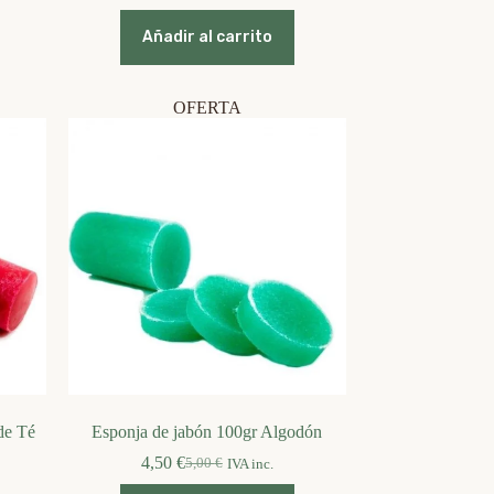
original
actual
era:
es:
Añadir al carrito
5,00 €.
4,50 €.
OFERTA
de Té
Esponja de jabón 100gr Algodón
4,50
€
5,00
€
IVA inc.
El
El
precio
precio