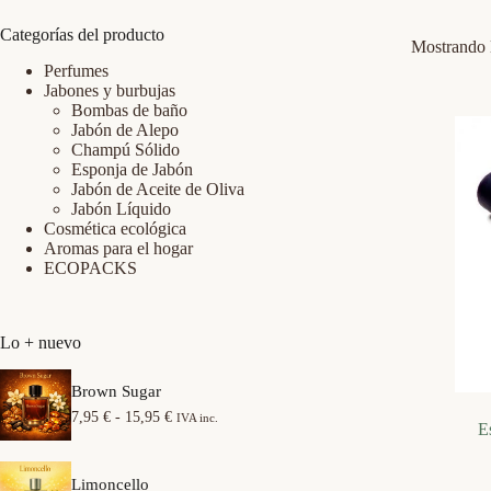
Categorías del producto
Mostrando l
Perfumes
Jabones y burbujas
Bombas de baño
Jabón de Alepo
Champú Sólido
Esponja de Jabón
Jabón de Aceite de Oliva
Jabón Líquido
Cosmética ecológica
Aromas para el hogar
ECOPACKS
Lo + nuevo
Brown Sugar
R
7,95
€
-
15,95
€
IVA inc.
E
a
n
g
Limoncello
o