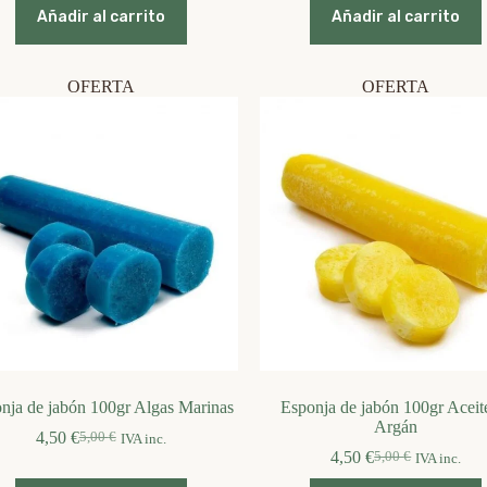
original
actual
original
actual
Añadir al carrito
Añadir al carrito
era:
es:
era:
es:
5,00 €.
4,50 €.
5,00 €.
4,50 €.
OFERTA
OFERTA
nja de jabón 100gr Algas Marinas
Esponja de jabón 100gr Aceit
Argán
4,50
€
5,00
€
IVA inc.
El
El
4,50
€
5,00
€
IVA inc.
precio
precio
El
El
original
actual
precio
precio