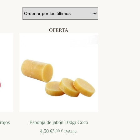
OFERTA
rojos
Esponja de jabón 100gr Coco
4,50
€
5,00
€
IVA inc.
El
El
precio
precio