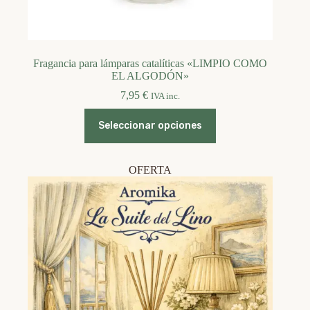
Fragancia para lámparas catalíticas «LIMPIO COMO
EL ALGODÓN»
7,95
€
IVA inc.
Este
Seleccionar opciones
producto
tiene
múltiples
variantes.
OFERTA
Las
opciones
se
pueden
elegir
en
la
página
de
producto