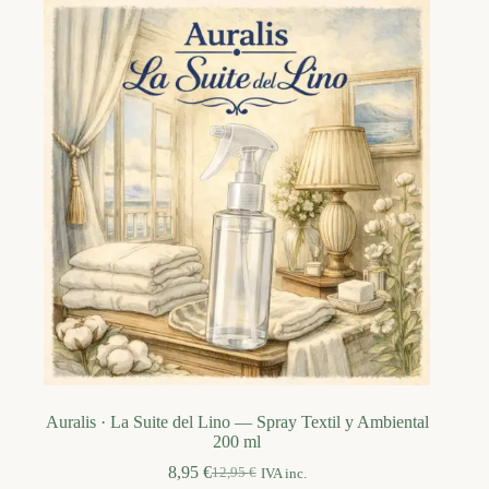
Auralis · La Suite del Lino — Spray Textil y Ambiental
200 ml
8,95
€
12,95
€
IVA inc.
El
El