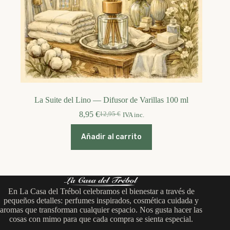
La Suite del Lino — Difusor de Varillas 100 ml
8,95
€
12,95
€
IVA inc.
El
El
precio
precio
original
actual
Añadir al carrito
era:
es:
12,95 €.
8,95 €.
En La Casa del Trébol celebramos el bienestar a través de
pequeños detalles: perfumes inspirados, cosmética cuidada y
aromas que transforman cualquier espacio. Nos gusta hacer las
cosas con mimo para que cada compra se sienta especial.