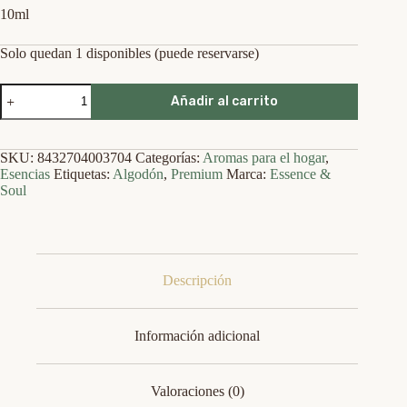
10ml
Solo quedan 1 disponibles (puede reservarse)
Algodón
Añadir al carrito
-
Esencia
Premium
-
SKU:
8432704003704
Categorías:
Aromas para el hogar
,
10ml
Esencias
Etiquetas:
Algodón
,
Premium
Marca:
Essence &
cantidad
Soul
Descripción
Información adicional
Valoraciones (0)