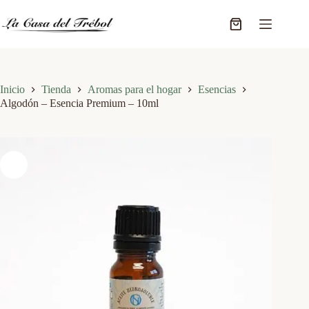
Saltar
al
Carro
contenido
de
compra
Inicio
Tienda
Aromas para el hogar
Esencias
Algodón – Esencia Premium – 10ml