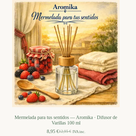
Mermelada para tus sentidos — Aromika · Difusor de
Varillas 100 ml
8,95
€
12,95
€
IVA inc.
El
El