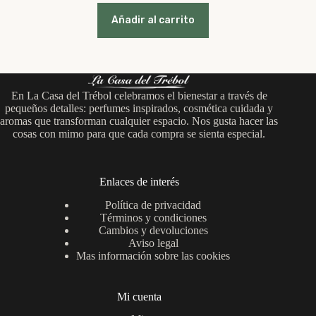
precio
precio
original
actual
Añadir al carrito
era:
es:
12,95 €.
8,95 €.
En La Casa del Trébol celebramos el bienestar a través de
pequeños detalles: perfumes inspirados, cosmética cuidada y
aromas que transforman cualquier espacio. Nos gusta hacer las
cosas con mimo para que cada compra se sienta especial.
Enlaces de interés
Política de privacidad
Términos y condiciones
Cambios y devoluciones
Aviso legal
Mas información sobre las cookies
Mi cuenta