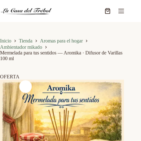
Saltar
al
Carro
contenido
de
compra
Inicio
Tienda
Aromas para el hogar
Ambientador mikado
Mermelada para tus sentidos — Aromika · Difusor de Varillas
100 ml
OFERTA