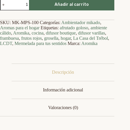
Mermelada
Añadir al carrito
para
tus
sentidos
—
SKU:
MK-MPS-100
Categorías:
Ambientador mikado
,
Aromika
Aromas para el hogar
Etiquetas:
afrutado goloso
,
ambiente
·
cálido
,
Aromika
,
cocina
,
difusor boutique
,
difusor varillas
,
Difusor
frambuesa
,
frutos rojos
,
grosella
,
hogar
,
La Casa del Trébol
,
de
LCDT
,
Mermelada para tus sentidos
Marca:
Aromika
Varillas
100
ml
cantidad
Descripción
Información adicional
Valoraciones (0)