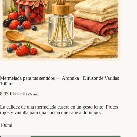
Mermelada para tus sentidos — Aromika · Difusor de Varillas
100 ml
8,95
€
12,95
€
IVA inc.
El
El
precio
precio
La calidez de una mermelada casera en un gesto lento. Frutos
original
actual
rojos y vainilla para una cocina que sabe a domingo.
era:
es:
12,95 €.
8,95 €.
100ml