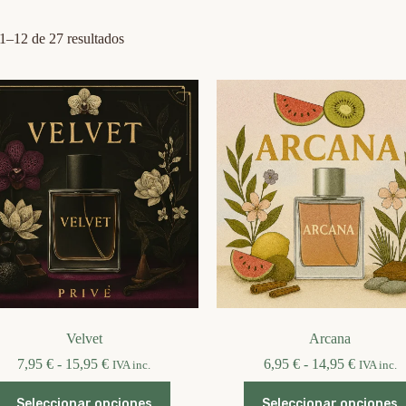
Ordenado
1–12 de 27 resultados
por
los
últimos
Velvet
Arcana
Rango
Rango
7,95
€
-
15,95
€
6,95
€
-
14,95
€
IVA inc.
IVA inc.
de
de
Este
Este
precios:
precios:
Seleccionar opciones
Seleccionar opciones
producto
producto