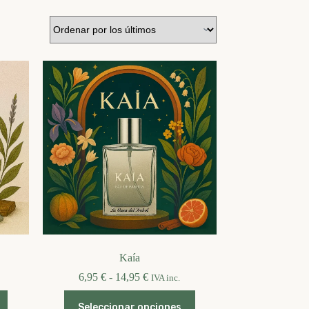
Kaía
Rango
6,95
€
-
14,95
€
IVA inc.
de
Este
precios:
Seleccionar opciones
producto