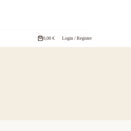
0,00
€
Login / Register
Carro
de
compra