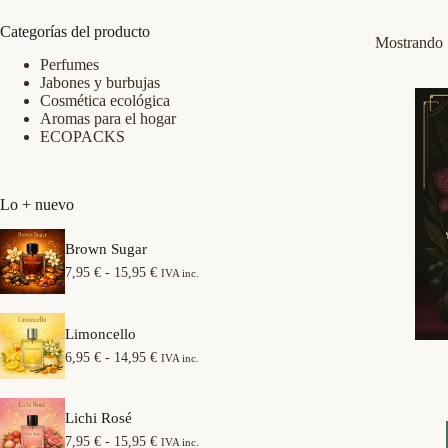
Categorías del producto
Mostrando 
Perfumes
Jabones y burbujas
Cosmética ecológica
Aromas para el hogar
ECOPACKS
Lo + nuevo
Brown Sugar
R
7,95
€
-
15,95
€
IVA inc.
a
n
g
Limoncello
o
d
R
6,95
€
-
14,95
€
IVA inc.
e
a
p
n
r
g
e
Lichi Rosé
o
c
d
R
7,95
€
-
15,95
€
IVA inc.
i