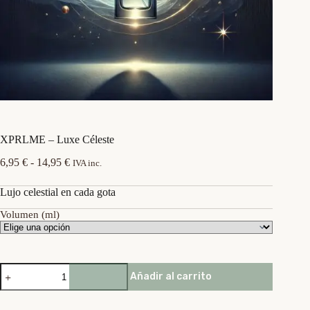
XPRLME – Luxe Céleste
Rango
6,95
€
-
14,95
€
IVA inc.
de
precios:
Lujo celestial en cada gota
desde
6,95 €
Volumen (ml)
hasta
14,95 €
XPRLME
Añadir al carrito
-
Luxe
Céleste