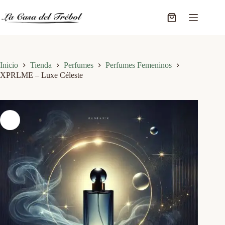
Saltar
al
Carro
contenido
de
compra
Inicio
Tienda
Perfumes
Perfumes Femeninos
XPRLME – Luxe Céleste