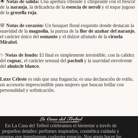
🌟
Notas de salida:
Una apertura vibrante y chispeante con el frescor
de la
naranja
, la delicadeza de la
esencia de nerolí
y el toque jugoso
de la
grosella roja
.
🌸
Notas de corazón:
Un bouquet floral exquisito donde destacan la
suavidad de la
magnolia
, la pureza de la
flor de azahar del naranjo
,
el carácter único del
osmanto
y el dulzor afrutado de la
ciruela
Mirabel
.
✨
Notas de fondo:
El final es simplemente irresistible, con la calidez
del
cognac
, el carácter sensual del
pachulí
y la suavidad envolvente
del
almizcle blanco
.
Luxe Céleste
es más que una fragancia; es una declaración de estilo,
un accesorio imprescindible para mujeres que buscan brillar con
personalidad y sofisticación.
En La Casa del Trébol celebramos el bienestar a través de
pequeños detalles: perfumes inspirados, cosmética cuidada y
aromas que transforman cualquier espacio. Nos gusta hacer las