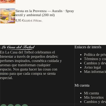
e
a
o
p
n
s
r
g
Siesta en la Provenza — Auralis · Spray
:
e
o
textil y ambiental (200 ml)
d
c
d
e
i
8,95
€
12,95
€
IVA inc.
e
E
E
s
o
p
l
l
d
s
r
p
p
e
:
e
r
r
7
d
c
e
e
,
e
i
c
c
9
s
o
i
i
5
d
Enlaces de interés
s
o
o
e
:
En La Casa del Trébol celebramos el
o
a
€
6
Política de pri
d
r
c
bienestar a través de pequeños detalles:
h
,
Términos y co
e
i
t
perfumes inspirados, cosmética cuidada y
a
9
s
Cambios y dev
g
u
s
aromas que transforman cualquier
5
d
Aviso legal
i
a
t
espacio. Nos gusta hacer las cosas con
e
n
l
Mas informació
a
€
mimo para que cada compra se sienta
7
a
e
1
h
especial.
,
l
s
5
a
9
e
:
,
s
Mi cuenta
5
r
8
9
t
a
,
5
a
Mi cuenta
€
:
9
1
h
Mis favoritos
1
5
€
4
a
Cambios y dev
2
,
s
,
€