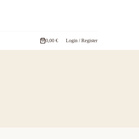
0,00
€
Login / Register
Carro
de
compra