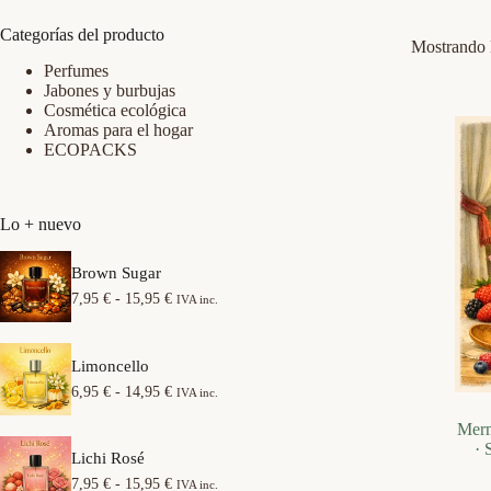
Categorías del producto
Mostrando l
Perfumes
Jabones y burbujas
Cosmética ecológica
Aromas para el hogar
ECOPACKS
Lo + nuevo
Brown Sugar
R
7,95
€
-
15,95
€
IVA inc.
a
n
g
Limoncello
o
d
R
6,95
€
-
14,95
€
IVA inc.
e
a
p
n
Merm
r
g
· 
e
Lichi Rosé
o
c
d
R
7,95
€
-
15,95
€
IVA inc.
i