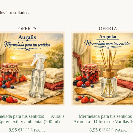
Ordenado
os 2 resultados
por
los
últimos
OFERTA
OFERTA
elada para tus sentidos — Auralis
Mermelada para tus sentido
Spray textil y ambiental (200 ml)
Aromika · Difusor de Varillas 
8,95
€
8,95
€
12,95
€
12,95
€
IVA inc.
IVA inc.
El
El
El
El