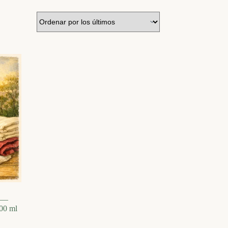
s —
100 ml