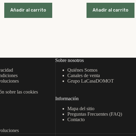
precio
precio
precio
precio
original
actual
original
actual
Añadir al carrito
Añadir al carrito
era:
es:
era:
es:
12,95 €.
8,95 €.
12,95 €.
8,95 €.
Sobre nosotros
vacidad
Quiénes Somos
ndiciones
Canales de venta
oluciones
Grupo LaCasaDOMOT
n sobre las cookies
Información
Mapa del sitio
Preguntas Frecuentes (FAQ)
Contacto
oluciones