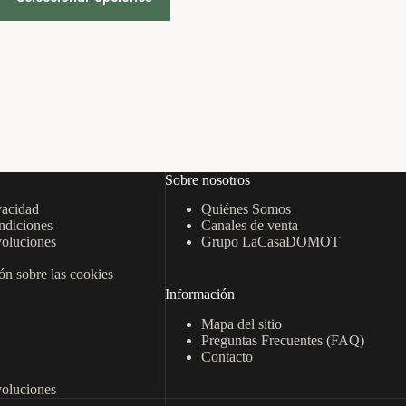
tiene
múltiples
variantes.
Las
opciones
se
pueden
elegir
en
la
página
Sobre nosotros
de
vacidad
Quiénes Somos
producto
ndiciones
Canales de venta
oluciones
Grupo LaCasaDOMOT
n sobre las cookies
Información
Mapa del sitio
Preguntas Frecuentes (FAQ)
Contacto
oluciones