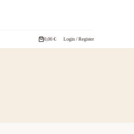
0,00
€
Login / Register
Carro
de
compra