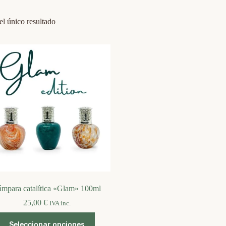
l único resultado
mpara catalítica «Glam» 100ml
25,00
€
IVA inc.
Este
Seleccionar opciones
producto