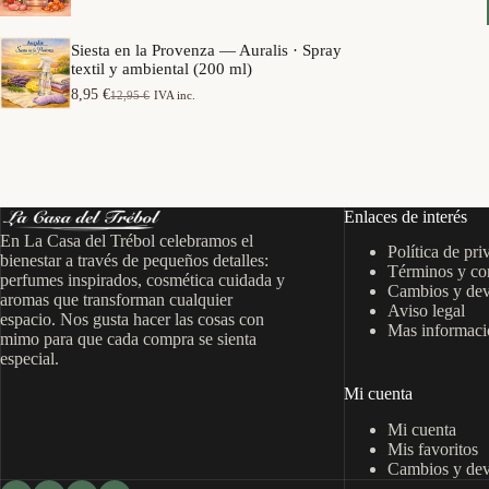
e
a
o
p
n
s
r
g
Siesta en la Provenza — Auralis · Spray
:
e
o
textil y ambiental (200 ml)
d
c
d
e
i
8,95
€
12,95
€
IVA inc.
e
E
E
s
o
p
l
l
d
s
r
p
p
e
:
e
r
r
7
d
c
e
e
,
e
i
c
c
9
s
o
i
i
5
d
Enlaces de interés
s
o
o
e
:
En La Casa del Trébol celebramos el
o
a
€
6
Política de pri
d
r
c
bienestar a través de pequeños detalles:
h
,
Términos y co
e
i
t
perfumes inspirados, cosmética cuidada y
a
9
s
Cambios y dev
g
u
s
aromas que transforman cualquier
5
d
Aviso legal
i
a
t
espacio. Nos gusta hacer las cosas con
e
n
l
Mas informació
a
€
mimo para que cada compra se sienta
7
a
e
1
h
especial.
,
l
s
5
a
9
e
:
,
s
Mi cuenta
5
r
8
9
t
a
,
5
a
Mi cuenta
€
:
9
1
h
Mis favoritos
1
5
€
4
a
Cambios y dev
2
,
s
,
€