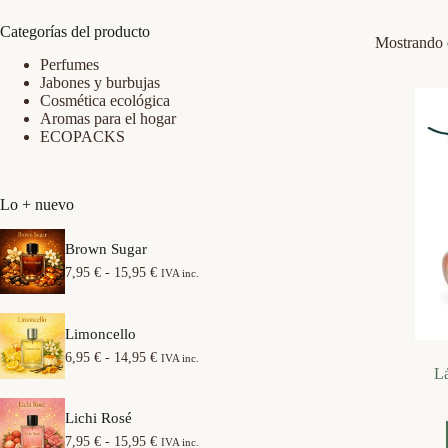
Categorías del producto
Mostrando e
Perfumes
Jabones y burbujas
Cosmética ecológica
Aromas para el hogar
ECOPACKS
Lo + nuevo
Brown Sugar
R
7,95
€
-
15,95
€
IVA inc.
a
n
g
Limoncello
o
d
R
6,95
€
-
14,95
€
IVA inc.
e
Lá
a
p
n
r
g
e
Lichi Rosé
o
c
d
R
7,95
€
-
15,95
€
IVA inc.
i