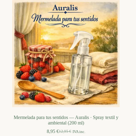
Mermelada para tus sentidos — Auralis · Spray textil y
ambiental (200 ml)
8,95
€
12,95
€
IVA inc.
El
El