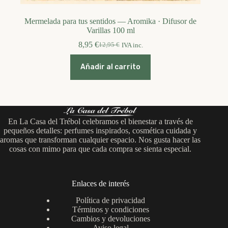
Mermelada para tus sentidos — Aromika · Difusor de
Varillas 100 ml
8,95
€
12,95
€
IVA inc.
El
El
precio
precio
original
actual
Añadir al carrito
era:
es:
12,95 €.
8,95 €.
En La Casa del Trébol celebramos el bienestar a través de
pequeños detalles: perfumes inspirados, cosmética cuidada y
aromas que transforman cualquier espacio. Nos gusta hacer las
cosas con mimo para que cada compra se sienta especial.
Enlaces de interés
Política de privacidad
Términos y condiciones
Cambios y devoluciones
Aviso legal