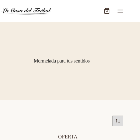
Saltar
al
Carro
contenido
de
compra
Mermelada para tus sentidos
OFERTA