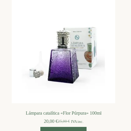
Lámpara catalítica «Flor Púrpura» 100ml
20,00
€
25,00
€
IVA inc.
El
El
precio
precio