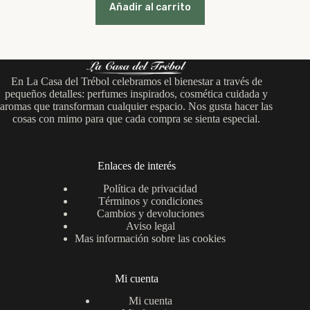
original
actual
Añadir al carrito
era:
es:
25,00 €.
20,00 €.
En La Casa del Trébol celebramos el bienestar a través de
pequeños detalles: perfumes inspirados, cosmética cuidada y
aromas que transforman cualquier espacio. Nos gusta hacer las
cosas con mimo para que cada compra se sienta especial.
Enlaces de interés
Política de privacidad
Términos y condiciones
Cambios y devoluciones
Aviso legal
Mas información sobre las cookies
Mi cuenta
Mi cuenta