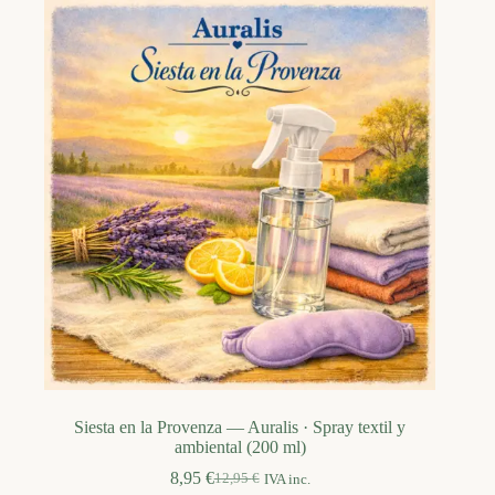
Siesta en la Provenza — Auralis · Spray textil y
ambiental (200 ml)
8,95
€
12,95
€
IVA inc.
El
El