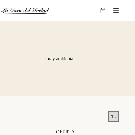
Saltar
al
Carro
contenido
de
compra
spray ambiental
OFERTA