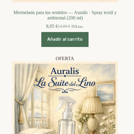
Mermelada para tus sentidos — Auralis · Spray textil y
ambiental (200 ml)
8,95
€
12,95
€
IVA inc.
El
El
precio
precio
original
actual
Añadir al carrito
era:
es:
12,95 €.
8,95 €.
OFERTA