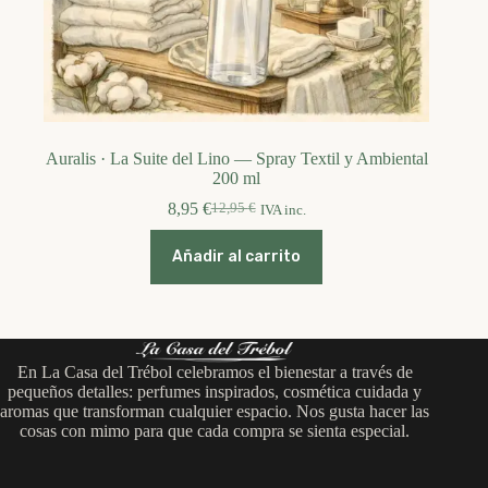
Auralis · La Suite del Lino — Spray Textil y Ambiental
200 ml
8,95
€
12,95
€
IVA inc.
El
El
precio
precio
original
actual
Añadir al carrito
era:
es:
12,95 €.
8,95 €.
En La Casa del Trébol celebramos el bienestar a través de
pequeños detalles: perfumes inspirados, cosmética cuidada y
aromas que transforman cualquier espacio. Nos gusta hacer las
cosas con mimo para que cada compra se sienta especial.