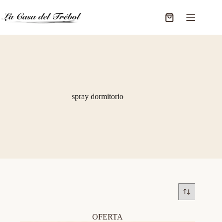
Saltar
al
Carro
contenido
de
compra
spray dormitorio
OFERTA