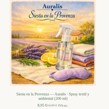
Siesta en la Provenza — Auralis · Spray textil y
ambiental (200 ml)
8,95
€
12,95
€
IVA inc.
El
El