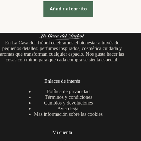
precio
precio
original
actual
Añadir al carrito
era:
es:
12,95 €.
8,95 €.
En La Casa del Trébol celebramos el bienestar a través de
pequeños detalles: perfumes inspirados, cosmética cuidada y
aromas que transforman cualquier espacio. Nos gusta hacer las
cosas con mimo para que cada compra se sienta especial.
Enlaces de interés
Política de privacidad
Términos y condiciones
Cambios y devoluciones
Aviso legal
Mas información sobre las cookies
Mi cuenta