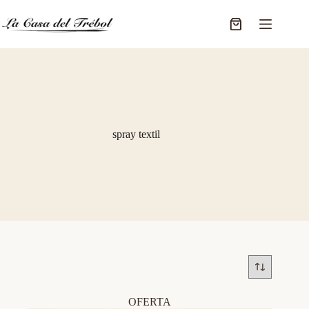
Saltar
al
Carro
contenido
de
compra
spray textil
OFERTA