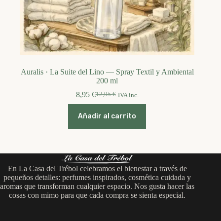
Auralis · La Suite del Lino — Spray Textil y Ambiental
200 ml
8,95
€
12,95
€
IVA inc.
El
El
precio
precio
original
actual
Añadir al carrito
era:
es:
12,95 €.
8,95 €.
En La Casa del Trébol celebramos el bienestar a través de
pequeños detalles: perfumes inspirados, cosmética cuidada y
aromas que transforman cualquier espacio. Nos gusta hacer las
cosas con mimo para que cada compra se sienta especial.