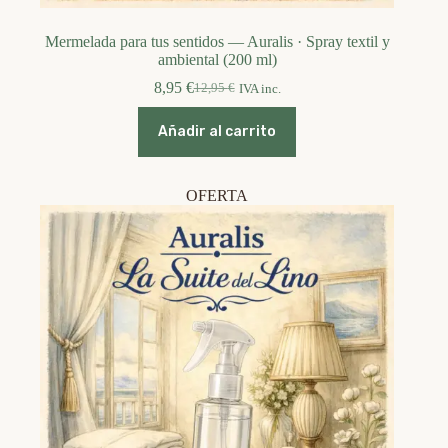
Mermelada para tus sentidos — Auralis · Spray textil y
ambiental (200 ml)
8,95
€
12,95
€
IVA inc.
El
El
precio
precio
original
actual
Añadir al carrito
era:
es:
12,95 €.
8,95 €.
OFERTA