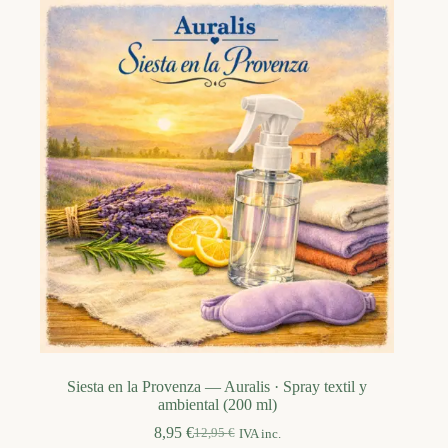
Siesta en la Provenza — Auralis · Spray textil y
ambiental (200 ml)
8,95
€
12,95
€
IVA inc.
El
El