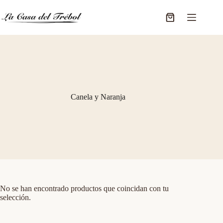
Saltar
al
Carro
contenido
de
compra
Canela y Naranja
No se han encontrado productos que coincidan con tu
selección.