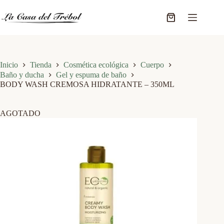
Saltar
al
Carro
contenido
de
compra
Inicio
Tienda
Cosmética ecológica
Cuerpo
Baño y ducha
Gel y espuma de baño
BODY WASH CREMOSA HIDRATANTE – 350ML
AGOTADO