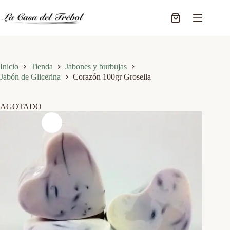
Saltar
al
Carro
contenido
de
compra
Inicio
Tienda
Jabones y burbujas
Jabón de Glicerina
Corazón 100gr Grosella
AGOTADO