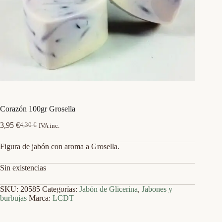
Corazón 100gr Grosella
3,95
€
4,30
€
IVA inc.
El
El
precio
precio
Figura de jabón con aroma a Grosella.
original
actual
era:
es:
4,30 €.
3,95 €.
Sin existencias
SKU:
20585
Categorías:
Jabón de Glicerina
,
Jabones y
burbujas
Marca:
LCDT