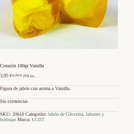
Corazón 100gr Vainilla
3,95
€
4,30
€
IVA inc.
El
El
precio
precio
Figura de jabón con aroma a Vainilla.
original
actual
era:
es:
4,30 €.
3,95 €.
Sin existencias
SKU:
20610
Categorías:
Jabón de Glicerina
,
Jabones y
burbujas
Marca:
LCDT