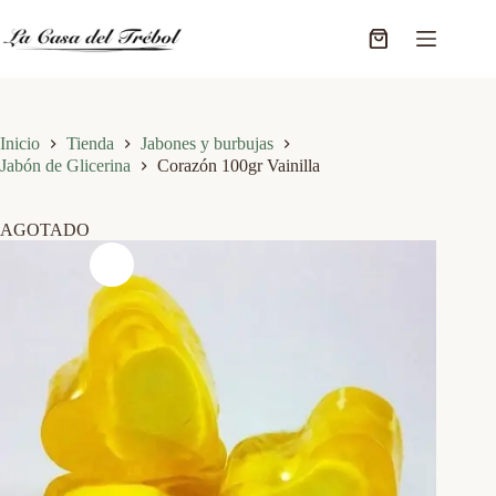
Saltar
al
Carro
contenido
de
compra
Inicio
Tienda
Jabones y burbujas
Jabón de Glicerina
Corazón 100gr Vainilla
AGOTADO