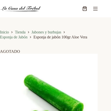
Saltar
al
Carro
contenido
de
compra
Inicio
Tienda
Jabones y burbujas
Esponja de Jabón
Esponja de jabón 100gr Aloe Vera
AGOTADO