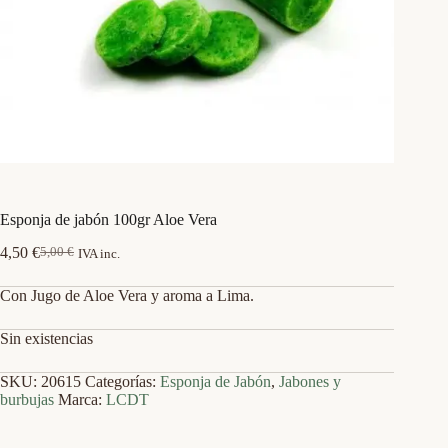
Esponja de jabón 100gr Aloe Vera
4,50
€
5,00
€
IVA inc.
El
El
precio
precio
Con Jugo de Aloe Vera y aroma a Lima.
original
actual
era:
es:
5,00 €.
4,50 €.
Sin existencias
SKU:
20615
Categorías:
Esponja de Jabón
,
Jabones y
burbujas
Marca:
LCDT