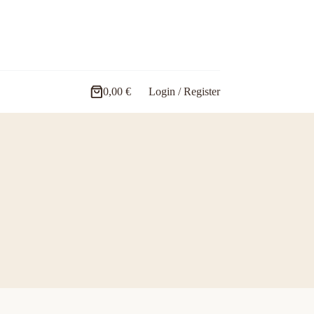
0,00
€
Login / Register
Carro
de
compra