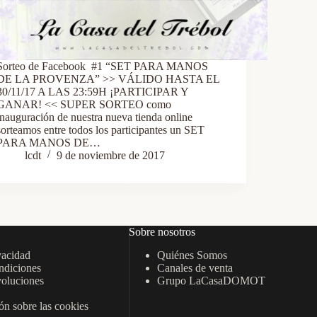
Sorteo de Facebook #1 “SET PARA MANOS
DE LA PROVENZA” >> VÁLIDO HASTA EL
30/11/17 A LAS 23:59H ¡PARTICIPAR Y
GANAR! << SUPER SORTEO como
inauguración de nuestra nueva tienda online
sorteamos entre todos los participantes un SET
PARA MANOS DE…
lcdt
9 de noviembre de 2017
Sobre nosotros
vacidad
Quiénes Somos
ndiciones
Canales de venta
oluciones
Grupo LaCasaDOMOT
n sobre las cookies