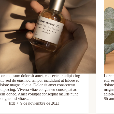
Lorem ipsum dolor sit amet, consectetur adipiscing
Lorem 
elit, sed do eiusmod tempor incididunt ut labore et
elit, 
dolore magna aliqua. Dolor sit amet consectetur
dolore
adipiscing. Viverra vitae congue eu consequat ac
magna 
felis donec. Amet volutpat consequat mauris nunc
adipis
congue nisi vitae.…
Sit am
lcdt
9 de noviembre de 2023