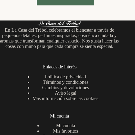
tiene
múltiples
variantes.
Las
opciones
En La Casa del Trébol celebramos el bienestar a través de
se
pequeños detalles: perfumes inspirados, cosmética cuidada y
pueden
aromas que transforman cualquier espacio. Nos gusta hacer las
elegir
cosas con mimo para que cada compra se sienta especial.
en
la
página
de
Enlaces de interés
producto
Política de privacidad
Términos y condiciones
Cambios y devoluciones
Aviso legal
Mas información sobre las cookies
Mi cuenta
Mi cuenta
Mis favoritos