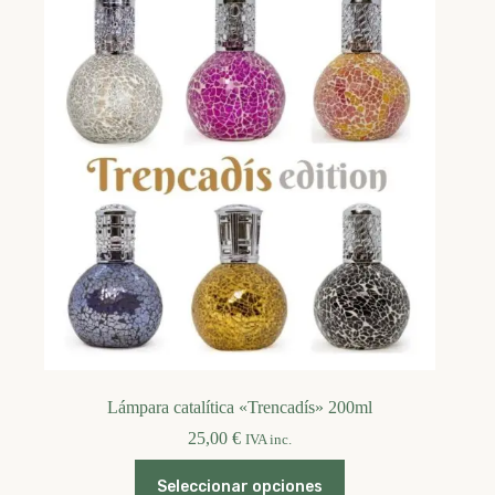
Lámpara catalítica «Trencadís» 200ml
25,00
€
IVA inc.
Este
Seleccionar opciones
producto