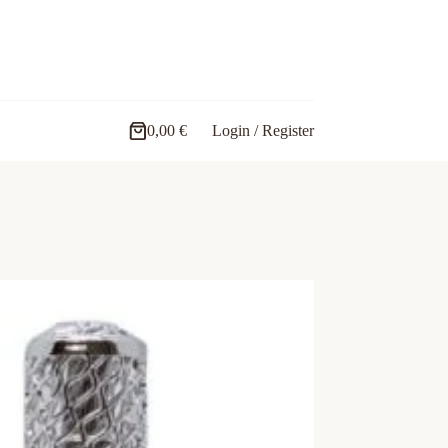
0,00
€
Login / Register
Carro
de
compra