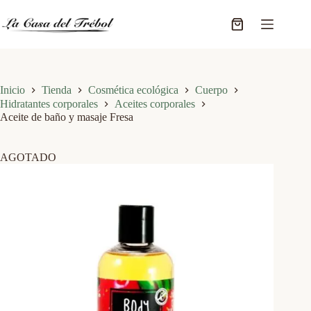
Saltar
al
Carro
contenido
de
compra
Inicio
Tienda
Cosmética ecológica
Cuerpo
Hidratantes corporales
Aceites corporales
Aceite de baño y masaje Fresa
AGOTADO