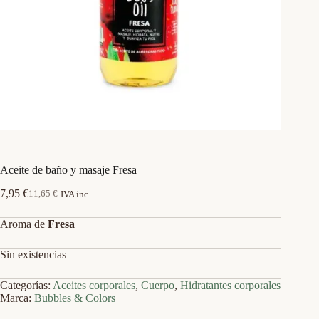
Aceite de baño y masaje Fresa
7,95
€
11,65
€
IVA inc.
El
El
precio
precio
Aroma de
Fresa
original
actual
era:
es:
11,65 €.
7,95 €.
Sin existencias
Categorías:
Aceites corporales
,
Cuerpo
,
Hidratantes corporales
Marca:
Bubbles & Colors