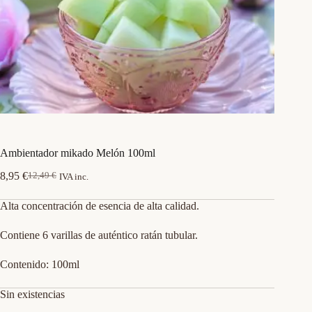
Ambientador mikado Melón 100ml
8,95
€
12,49
€
IVA inc.
El
El
precio
precio
Alta concentración de esencia de alta calidad.
original
actual
era:
es:
12,49 €.
8,95 €.
Contiene 6 varillas de auténtico ratán tubular.
Contenido: 100ml
Sin existencias