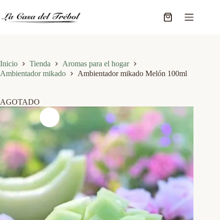
Saltar
al
Carro
contenido
de
compra
Inicio
Tienda
Aromas para el hogar
Ambientador mikado
Ambientador mikado Melón 100ml
AGOTADO