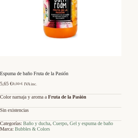
Espuma de baño Fruta de la Pasión
5,65
€
8,30
€
IVA inc.
El
El
precio
precio
Color narnaja y aroma a
Fruta de la Pasión
original
actual
era:
es:
8,30 €.
5,65 €.
Sin existencias
Categorías:
Baño y ducha
,
Cuerpo
,
Gel y espuma de baño
Marca:
Bubbles & Colors