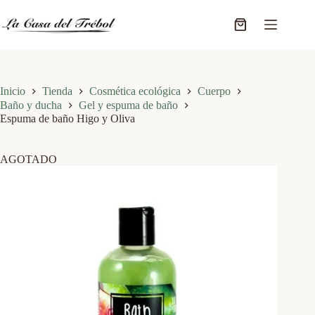
Saltar
al
Carro
contenido
de
compra
Inicio
Tienda
Cosmética ecológica
Cuerpo
Baño y ducha
Gel y espuma de baño
Espuma de baño Higo y Oliva
AGOTADO