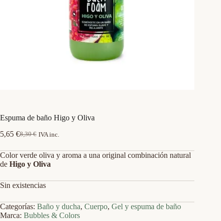
Espuma de baño Higo y Oliva
5,65
€
8,30
€
IVA inc.
El
El
precio
precio
Color verde oliva y aroma a una original combinación natural
original
actual
de
Higo y Oliva
era:
es:
8,30 €.
5,65 €.
Sin existencias
Categorías:
Baño y ducha
,
Cuerpo
,
Gel y espuma de baño
Marca:
Bubbles & Colors