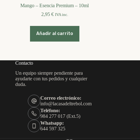
Mango – Esencia Premium – 10ml
2,95
€
IVA inc.
Añadir al carrito
Contacto
Un equipo siempre pendiente para
ayudarte con tus pedidos y cualquier
duda.
Correo electrónico:
info@lacasadeltrebol.com
Teléfono:
984 277 017 (Ext.5)
Whatsapp:
644 597 325