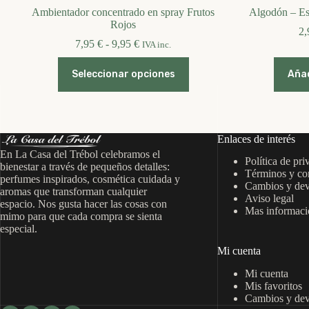
Ambientador concentrado en spray Frutos
Algodón – Es
Rojos
2
Rango
7,95
€
-
9,95
€
IVA inc.
de
Este
precios:
Seleccionar opciones
Añad
producto
desde
tiene
7,95 €
múltiples
hasta
variantes.
9,95 €
Las
opciones
Enlaces de interés
se
En La Casa del Trébol celebramos el
Política de pri
pueden
bienestar a través de pequeños detalles:
Términos y co
elegir
perfumes inspirados, cosmética cuidada y
Cambios y dev
en
aromas que transforman cualquier
Aviso legal
la
espacio. Nos gusta hacer las cosas con
Mas informació
página
mimo para que cada compra se sienta
de
especial.
producto
Mi cuenta
Mi cuenta
Mis favoritos
Cambios y dev