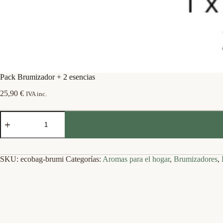
Pack Brumizador + 2 esencias
25,90
€
IVA inc.
Pack
Brumizador
+
2
esencias
cantidad
SKU:
ecobag-brumi
Categorías:
Aromas para el hogar
,
Brumizadores
,