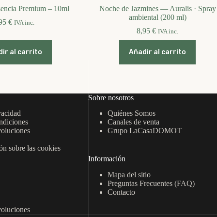
encia Premium – 10ml
Noche de Jazmines — Auralis · Spray
ambiental (200 ml)
,95
€
IVA inc.
8,95
€
IVA inc.
ir al carrito
Añadir al carrito
Sobre nosotros
vacidad
Quiénes Somos
ndiciones
Canales de venta
oluciones
Grupo LaCasaDOMOT
n sobre las cookies
Información
Mapa del sitio
Preguntas Frecuentes (FAQ)
Contacto
oluciones