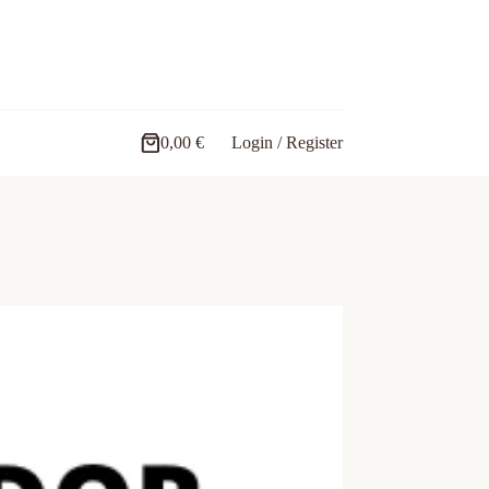
0,00
€
Login / Register
Carro
de
compra