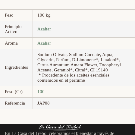
Peso
100 kg
Principio
Azahar
Activo
Aroma
Azahar
Sodium Olivate, Sodium Cocoate, Aqua,
Glycerin, Parfum, D-Limonene*, Linalool*,
Citrus Aurantium Amara Flower, Tocopheryl
Ingredientes
Acetate, Geraniol*, Citral*, CI 19140
* Procedente de los aceites esenciales
contenidos en el perfume
Peso (Gr)
100
Referencia
JAP08
En La Casa del Trébol celebramos el bienestar a través de