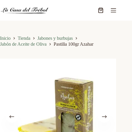
Saltar
al
Carro
contenido
de
compra
Inicio
Tienda
Jabones y burbujas
Jabón de Aceite de Oliva
Pastilla 100gr Azahar