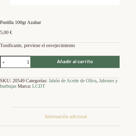
Pastilla 100gr Azahar
5,00
€
Tonificante, previene el envejecimiento
Pastilla
Añadir al carrito
100gr
Azahar
cantidad
SKU:
20549
Categorías:
Jabón de Aceite de Oliva
,
Jabones y
burbujas
Marca:
LCDT
Información adicional