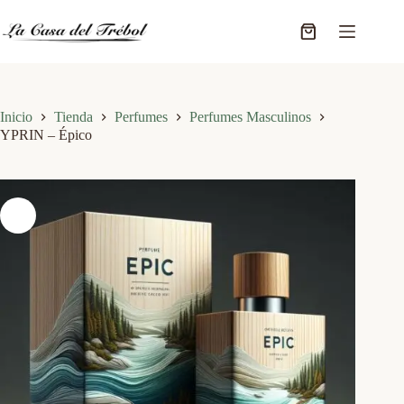
Saltar
al
Carro
contenido
de
compra
Inicio
Tienda
Perfumes
Perfumes Masculinos
YPRIN – Épico