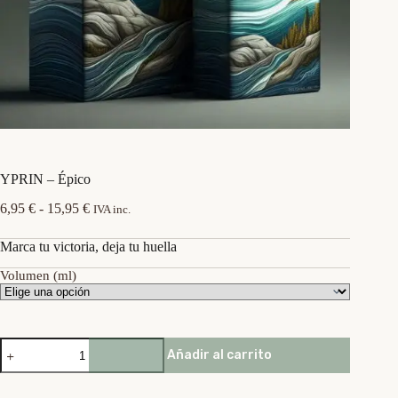
YPRIN – Épico
Rango
6,95
€
-
15,95
€
IVA inc.
de
precios:
Marca tu victoria, deja tu huella
desde
6,95 €
Volumen (ml)
hasta
15,95 €
YPRIN
Añadir al carrito
-
Épico
cantidad