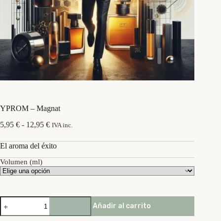
YPROM – Magnat
Rango
5,95
€
-
12,95
€
IVA inc.
de
precios:
El aroma del éxito
desde
5,95 €
Volumen (ml)
hasta
12,95 €
YPROM
Añadir al carrito
-
Magnat