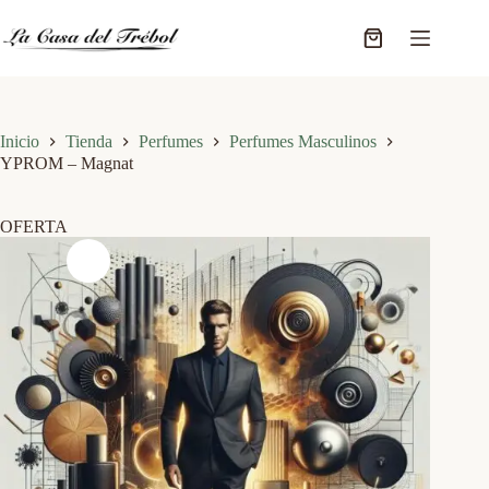
Saltar
al
Carro
contenido
de
compra
Inicio
Tienda
Perfumes
Perfumes Masculinos
YPROM – Magnat
OFERTA