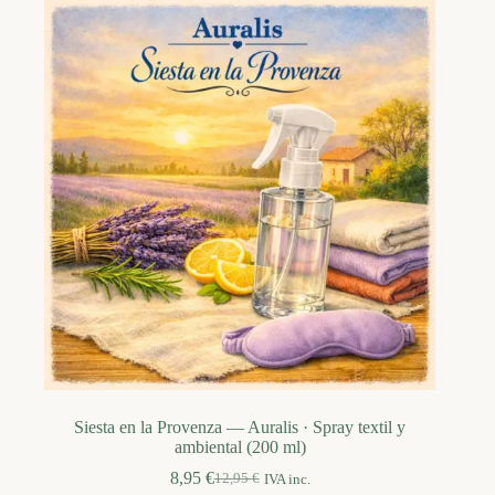
Siesta en la Provenza — Auralis · Spray textil y
ambiental (200 ml)
8,95
€
12,95
€
IVA inc.
El
El