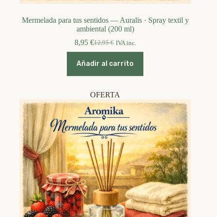
Mermelada para tus sentidos — Auralis · Spray textil y
ambiental (200 ml)
8,95
€
12,95
€
IVA inc.
El
El
precio
precio
original
actual
Añadir al carrito
era:
es:
12,95 €.
8,95 €.
OFERTA