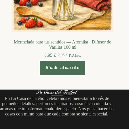
Mermelada para tus sentidos — Aromika · Difusor de
Varillas 100 ml
8,95
€
12,95
€
IVA inc.
El
El
precio
precio
original
actual
Añadir al carrito
era:
es:
12,95 €.
8,95 €.
En La Casa del Trébol celebramos el bienestar a través de
pequeños detalles: perfumes inspirados, cosmética cuidada y
aromas que transforman cualquier espacio. Nos gusta hacer las
cosas con mimo para que cada compra se sienta especial.